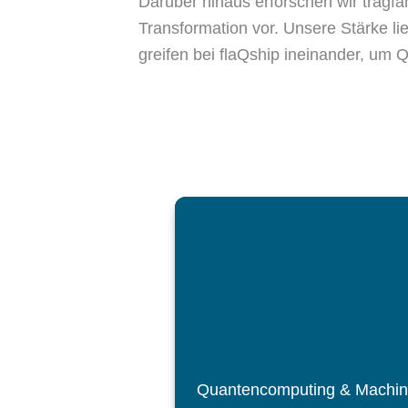
Darüber hinaus erforschen wir tragf
Transformation vor. Unsere Stärke li
greifen bei flaQship ineinander, um
Quantencomputing & Machi