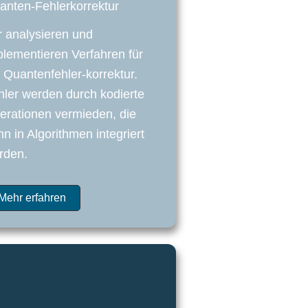
anten-Fehlerkorrektur
r analysieren und
plementieren Verfahren für
 Quantenfehler-korrektur.
hler werden durch kodierte
erationen vermieden, die
n in Algorithmen integriert
rden.
Mehr erfahren