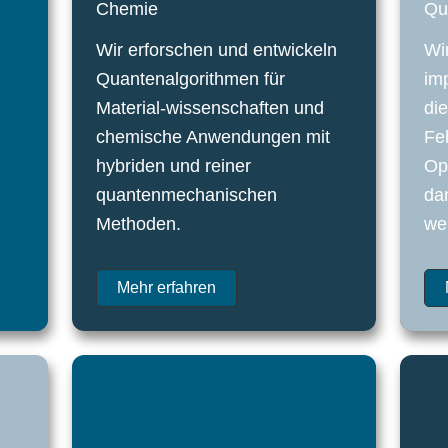
Chemie
Qu
Wir erforschen und entwickeln
Wi
Quantenalgorithmen für
im
Material-wissenschaften und
die
chemische Anwendungen mit
Fe
hybriden und reiner
Op
quantenmechanischen
dan
Methoden.
we
Mehr erfahren