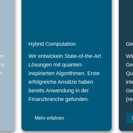
Hybrid Computation
Ge
en
Wir entwickeln State-of-the-Art
Wi
zu
Lösungen mit quanten-
Ge
n
inspirierten Algorithmen. Erste
Qu
erfolgreiche Ansätze haben
in
bereits Anwendung in der
Ge
Finanzbranche gefunden.
(r
Mehr erfahren